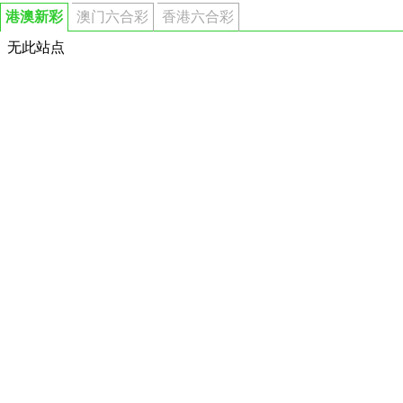
港澳新彩
澳门六合彩
香港六合彩